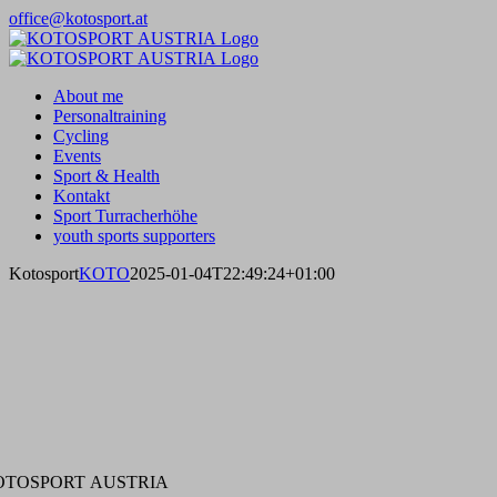
Zum
office@kotosport.at
Inhalt
Instagram
Facebook
springen
About me
Personaltraining
Cycling
Events
Sport & Health
Kontakt
Sport Turracherhöhe
youth sports supporters
Kotosport
KOTO
2025-01-04T22:49:24+01:00
OTOSPORT AUSTRIA