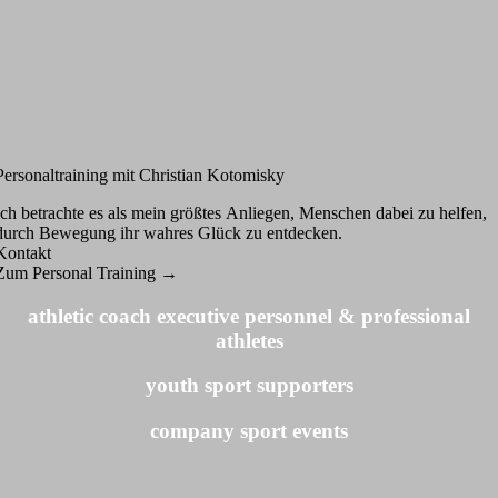
Personaltraining mit Christian Kotomisky
Ich betrachte es als mein größtes Anliegen, Menschen dabei zu helfen,
durch Bewegung ihr wahres Glück zu entdecken.
Kontakt
Zum Personal Training →
athletic coach executive personnel & professional
athletes
youth sport supporters
company sport events