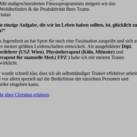
Mit maßgeschneiderten Fitnessprogrammen steigern wir das
Wohlbefinden & die Produktivität Ihres Teams
istian
e einzige Aufgabe, die wir im Leben haben sollten, ist, glücklich z
n!“
 Jugendzeit an hat Sport für mich eine Faszination ausgeübt und sich z
er meiner größten Leidenschaften entwickelt. Als ausgebildeter
Dipl.
ortlehrer (USZ Wien)
,
Physiotherapeut (Köln, Münster)
und
erapeut für manuelle Med.( FPZ )
habe ich mir meinen Traum
wirklicht.
 wurde schnell klar, dass ich als selbstständiger Trainer effektiver arbei
 vor allem speziell auf die Bedürfnisse der einzelnen Personen und
rtler eingehen kann.
r über Christian erfahren