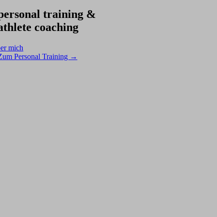
personal training &
athlete coaching
er mich
Zum Personal Training →